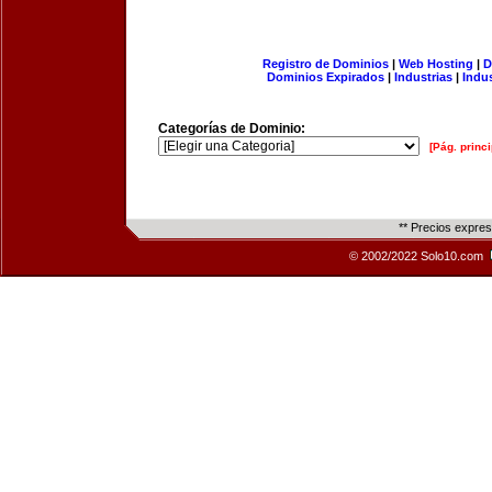
Registro de Dominios
|
Web Hosting
|
D
Dominios Expirados
|
Industrias
|
Indu
Categorías de Dominio:
[Pág. princi
** Precios expre
© 2002/2022 Solo10.com