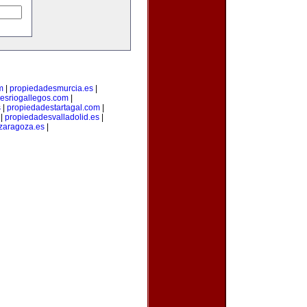
m
|
propiedadesmurcia.es
|
esriogallegos.com
|
s
|
propiedadestartagal.com
|
|
propiedadesvalladolid.es
|
zaragoza.es
|