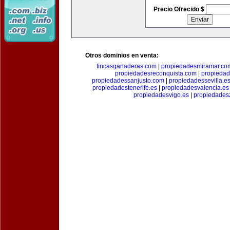
Precio Ofrecido $
Otros dominios en venta:
fincasganaderas.com
|
propiedadesmiramar.co
propiedadesreconquista.com
|
propiedad
propiedadessanjusto.com
|
propiedadessevilla.e
propiedadestenerife.es
|
propiedadesvalencia.es
propiedadesvigo.es
|
propiedades