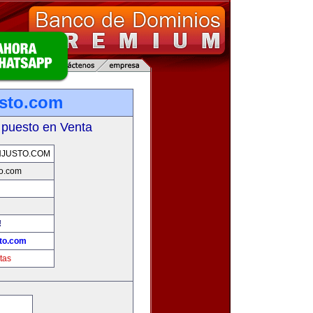
sto.com
 puesto en Venta
NJUSTO.COM
o.com
!
to.com
tas