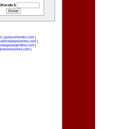
Ofrecido $
m
|
guiacorrientes.com
|
ublicidadyeventos.com
|
odegasargentina.com
|
groinversiones.com
|