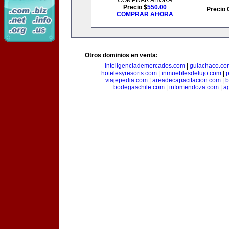
COMPRAR AHORA
Precio $
550.00
Precio 
COMPRAR AHORA
Otros dominios en venta:
inteligenciademercados.com
|
guiachaco.co
hotelesyresorts.com
|
inmueblesdelujo.com
|
p
viajepedia.com
|
areadecapacitacion.com
|
b
bodegaschile.com
|
infomendoza.com
|
a