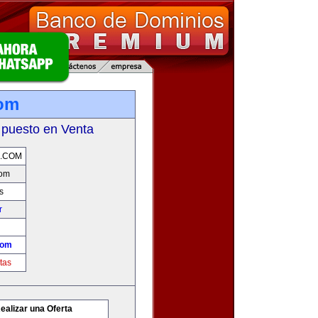
com
 puesto en Venta
A.COM
com
s
r
com
tas
ealizar una Oferta