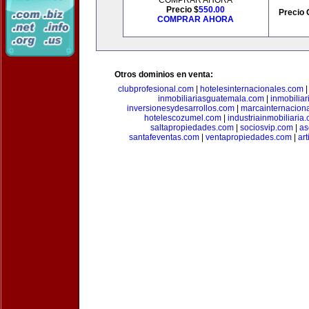
COMPRAR AHORA
Precio $
550.00
Precio 
COMPRAR AHORA
Otros dominios en venta:
clubprofesional.com
|
hotelesinternacionales.com
inmobiliariasguatemala.com
|
inmobiliar
inversionesydesarrollos.com
|
marcainternacion
hotelescozumel.com
|
industriainmobiliaria
saltapropiedades.com
|
sociosvip.com
|
as
santafeventas.com
|
ventapropiedades.com
|
ar