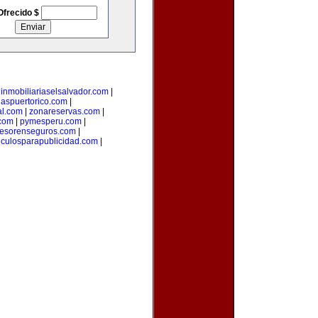
Ofrecido $
|
inmobiliariaselsalvador.com
|
iaspuertorico.com
|
al.com
|
zonareservas.com
|
.com
|
pymesperu.com
|
esorenseguros.com
|
ticulosparapublicidad.com
|