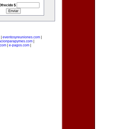
Ofrecido $
|
eventosyreuniones.com
|
acionparapymes.com
|
.com
|
e-pagos.com
|