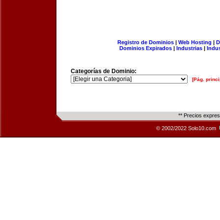
Registro de Dominios
|
Web Hosting
|
D
Dominios Expirados
|
Industrias
|
Indu
Categorías de Dominio:
[Pág. princi
** Precios expre
© 2002/2022 Solo10.com