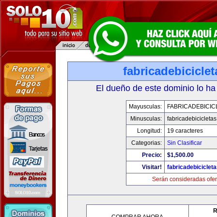
fabricadebicicle
El dueño de este dominio lo ha
Mayusculas:
FABRICADEBICIC
Minusculas:
fabricadebicicleta
Longitud:
19 caracteres
Categorias:
Sin Clasificar
Precio:
$1,500.00
Visitar!
fabricadebiciclet
Serán consideradas ofer
R