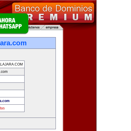
jara.com
LAJARA.COM
a.com
ra.com
tas