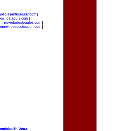
noticiasentucelular.com
|
com
|
dataguia.com
|
m
|
novedadeslegales.com
|
tomovilesdecoleccion.com
|
ominios En Venta