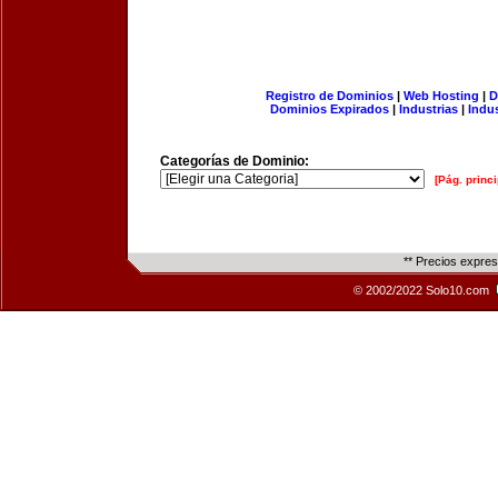
Registro de Dominios
|
Web Hosting
|
D
Dominios Expirados
|
Industrias
|
Indu
Categorías de Dominio:
[Pág. princi
** Precios expre
© 2002/2022 Solo10.com