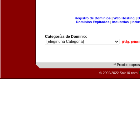
Registro de Dominios
|
Web Hosting
|
D
Dominios Expirados
|
Industrias
|
Indu
Categorías de Dominio:
[Pág. princi
** Precios expre
© 2002/2022 Solo10.com