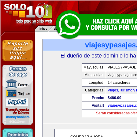
viajesypasaje
El dueño de este dominio lo ha
Mayusculas:
VIAJESYPASAJ
Minusculas:
viajesypasajes.c
Longitud:
14 caracteres
Categorias:
Viajes,Turismo y
Precio:
$480.00
Visitar!
viajesypasajes.
Serán consideradas ofer
R