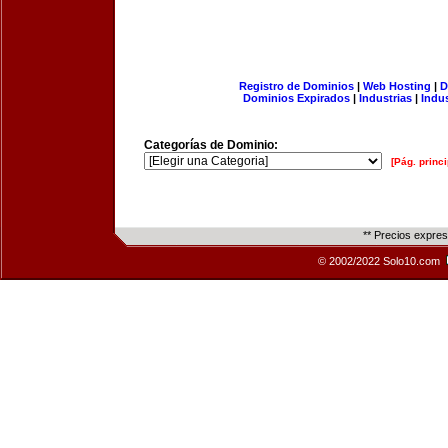
Registro de Dominios
|
Web Hosting
|
D
Dominios Expirados
|
Industrias
|
Indu
Categorías de Dominio:
[Pág. princi
** Precios expre
© 2002/2022 Solo10.com