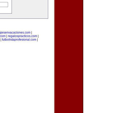
ajesenvacaciones.com
|
com
|
regalospracticos.com
|
|
futbolistaprofesional.com
|