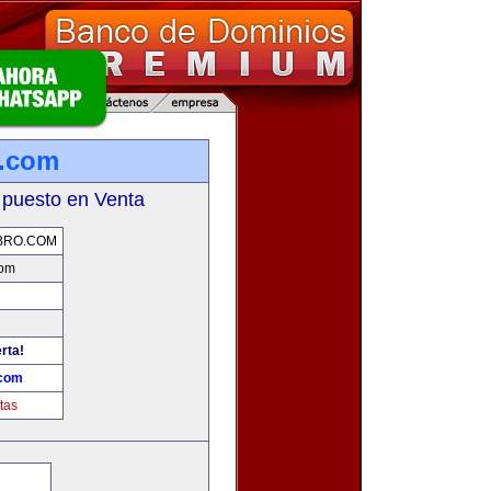
o.com
 puesto en Venta
BRO.COM
com
rta!
.com
tas