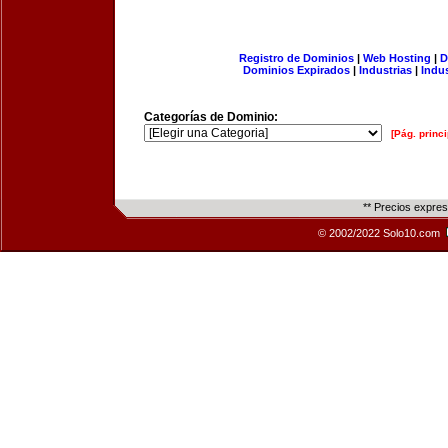
Registro de Dominios
|
Web Hosting
|
D
Dominios Expirados
|
Industrias
|
Indu
Categorías de Dominio:
[Pág. princi
** Precios expre
© 2002/2022 Solo10.com