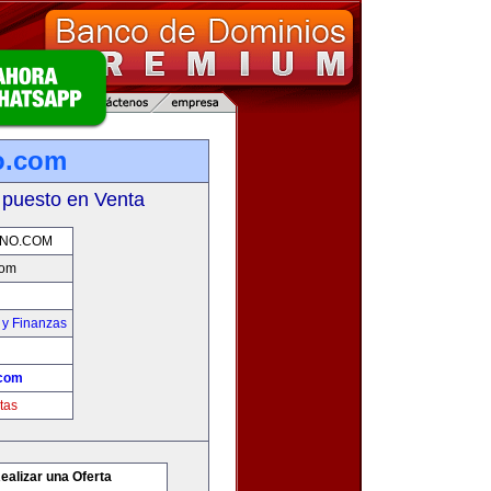
o.com
 puesto en Venta
NO.COM
com
 y Finanzas
.com
tas
ealizar una Oferta