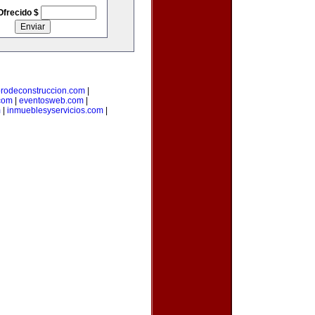
Ofrecido $
orodeconstruccion.com
|
com
|
eventosweb.com
|
m
|
inmueblesyservicios.com
|