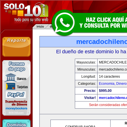
mercadochilen
El dueño de este dominio lo ha
Mayusculas:
MERCADOCHILE
Minusculas:
mercadochileno.
Longitud:
14 caracteres
Categorias:
Economia, Dinero
Precio:
$995.00
Visitar!
mercadochileno
Serán consideradas ofer
R