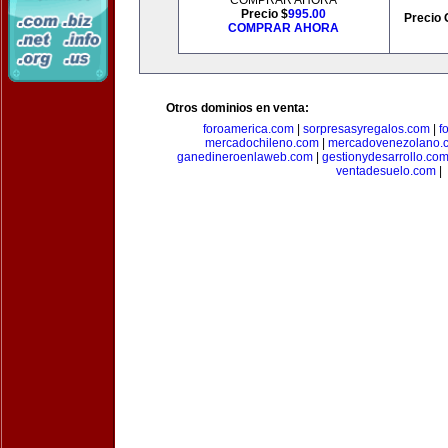
COMPRAR AHORA
Precio $
995.00
Precio 
COMPRAR AHORA
Otros dominios en venta:
foroamerica.com
|
sorpresasyregalos.com
|
f
mercadochileno.com
|
mercadovenezolano.
ganedineroenlaweb.com
|
gestionydesarrollo.co
ventadesuelo.com
|