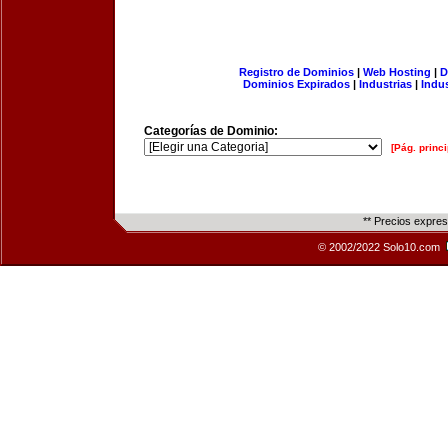
Registro de Dominios
|
Web Hosting
|
D
Dominios Expirados
|
Industrias
|
Indu
Categorías de Dominio:
[Pág. princi
** Precios expre
© 2002/2022 Solo10.com