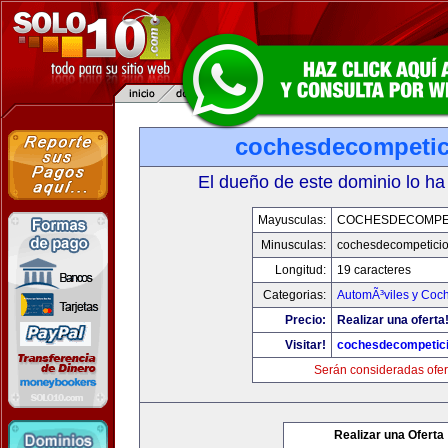
cochesdecompeti
El dueño de este dominio lo ha
Mayusculas:
COCHESDECOMPE
Minusculas:
cochesdecompetici
Longitud:
19 caracteres
Categorias:
AutomÃ³viles y Coc
Precio:
Realizar una oferta
Visitar!
cochesdecompetic
Serán consideradas ofer
Realizar una Oferta