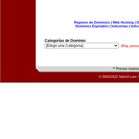
Registro de Dominios
|
Web Hosting
|
D
Dominios Expirados
|
Industrias
|
Indu
Categorías de Dominio:
[Pág. princi
** Precios expre
© 2002/2022 Solo10.com