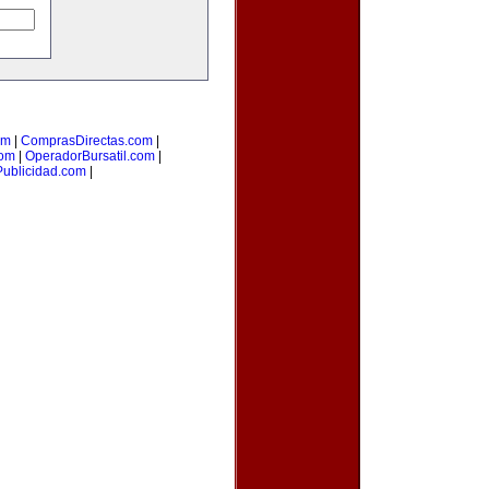
om
|
ComprasDirectas.com
|
com
|
OperadorBursatil.com
|
Publicidad.com
|