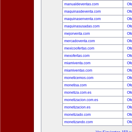
manualdeventas.com
Ofe
maquinasdeventa.com
Ofe
maquinasenventa.com
Ofe
maquinasusadas.com
Ofe
mejorventa.com
Ofe
mercadoventa.com
Ofe
mexicoofertas.com
Ofe
mexofertas.com
Ofe
miamiventa.com
Ofe
miamiventas.com
Ofe
moneticemos.com
Ofe
monetisa.com
Ofe
monetiza.com.es
Ofe
monetizacion.com.es
Ofe
monetizacion.es
Ofe
monetizado.com
Ofe
monetizando.com
Ofe